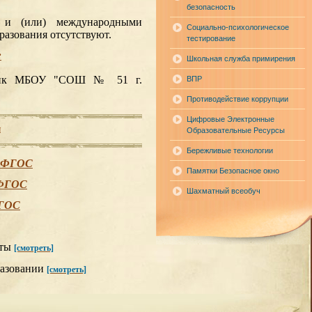
безопасность
 и (или) международными
Социально-психологическое
разования отсутствуют.
тестирование
:
Школьная служба примирения
афик МБОУ "СОШ № 51 г.
ВПР
Противодействие коррупции
Цифровые Электронные
ы
Образовательные Ресурсы
Бережливые технологии
е ФГОС
Памятки Безопасное окно
 ФГОС
Шахматный всеобуч
ФГОС
нты
[смотреть]
разовании
[смотреть]