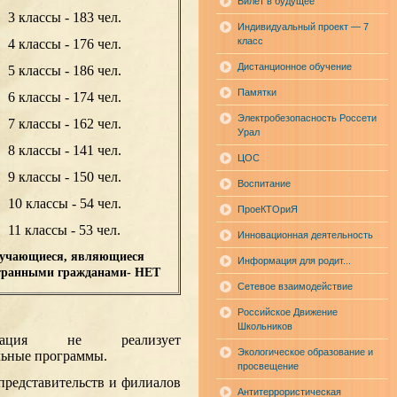
Билет в будущее
3 классы - 183
чел.
Индивидуальный проект — 7
класс
4 классы - 176
чел.
Дистанционное обучение
5 классы - 186
чел.
Памятки
6 классы - 174
чел.
Электробезопасность Россети
7 классы - 162
чел.
Урал
8 классы - 141
чел.
ЦОС
9 классы - 150
чел.
Воспитание
10 классы - 54
чел.
ПроеКТОриЯ
11 классы - 53
чел.
Инновационная деятельность
учающиеся, являющиеся
Информация для родит...
транными гражданами- НЕТ
Сетевое взаимодействие
Российское Движение
Школьников
низация не реализует
Экологическое образование и
льные программы.
просвещение
представительств и филиалов
Антитеррористическая