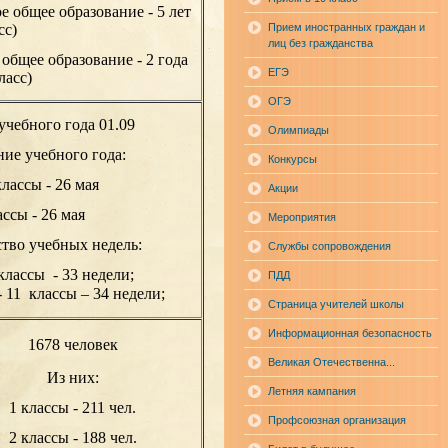
е общее образование - 5 лет
сс)
Прием иностранных граждан и
лиц без гражданства
 общее образование - 2 года
ЕГЭ
ласс)
ОГЭ
учебного года 01.09
Олимпиады
ие учебного года:
Конкурсы
классы - 26 мая
Акции
ассы - 26 мая
Мероприятия
тво учебных недель:
Службы сопровождения
классы - 33 недели;
ПДД
- 11 классы – 34 недели;
Страница учителей школы
Информационная безопасность
1678 человек
Великая Отечественна...
Из них:
Летняя кампания
1 классы - 211 чел.
Профсоюзная организация
2 классы - 188
чел.