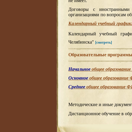
не имеет.
Договоры с иностранными
организациями по вопросам об
Календарный учебный график
Календарный учебный гр
Челябинска"
[смотреть]
Образовательные программ
Начальное
общее образовани
Основное
общее образование
Среднее
общее образование 
Методические и иные докуме
Дистанционное обучение в об