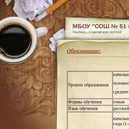
МБОУ "СОШ № 51 г
Улыбнись, и сделай мир светлей!
Образование:
начальн
основно
Уровни образования
среднее
Формы обучения
очная
Язык обучения
русски
начальн
года (1-