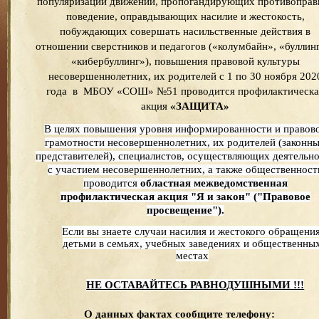
популяризации движений, пропогандирующих противоправ
поведение, оправдывающих насилие и жестокость,
побуждающих совершать насильственные действия в
отношении сверстников и педагогов («колумбайн», «буллин
«кибербуллинг»), повышения правовой культуры
несовершеннолетних, их родителей с 1 по 30 ноября 202
года в МБОУ «СОШ» №51 проводится профилактическа
акция
«ЗАЩИТА»
В целях повышения уровня информированности и правов
грамотности несовершеннолетних, их родителей (законн
представителей), специалистов, осуществляющих деятельн
с участием несовершеннолетних, а также общественност
проводится
областная межведомственная
профилактическая акция "Я и закон" ("Правовое
просвещение").
Если вы знаете случаи насилия и жестокого обращения
детьми в семьях, учебных заведениях и общественны
местах
НЕ ОСТАВАЙТЕСЬ РАВНОДУШНЫМИ !!!
О
данных фактах сообщите телефону
: