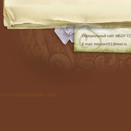
RSS
Официальный сайт МБОУ C
E-mail: mousoch51@mail.ru
Создать
бесплатный сайт
с
uCoz