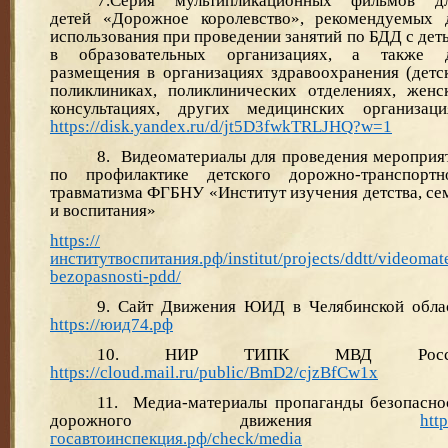
7.Серия мультипликационных фильмов 
детей «Дорожное королевство», рекомендуемых 
использования при проведении занятий по БДД с дет
в образовательных организациях, а также 
размещения в организациях здравоохранения (детс
поликлиниках, поликлинических отделениях, женс
консультациях, других медицинских организаци
https://disk.yandex.ru/d/jt5D3fwkTRLJHQ?w=1
8. Видеоматериалы для проведения мероприя
по профилактике детского дорожно-транспортн
травматизма ФГБНУ «Институт изучения детства, се
и воспитания»
https://
институтвоспитания.рф/institut/projects/ddtt/videomat
bezopasnosti-pdd/
9. Сайт Движения ЮИД в Челябинской обла
https://юид74.рф
10. НИР ТИПК МВД Росс
https://cloud.mail.ru/public/BmD2/cjzBfCw1x
11. Медиа-материалы пропаганды безопасно
дорожного движения
http
госавтоинспекция.рф/check/media