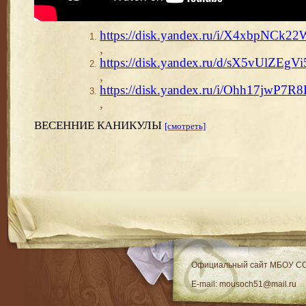
https://disk.yandex.ru/i/X4xbpNCk2
,
https://disk.yandex.ru/d/sX5vUlZEg
,
https://disk.yandex.ru/i/Ohh17jwP7
,
ВЕСЕННИЕ КАНИКУЛЫ
[смотреть]
RSS
Официальный сайт МБОУ C
E-mail: mousoch51@mail.ru