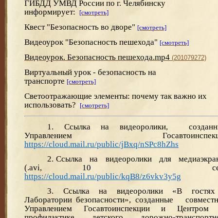
ГИБДД УМВД России по г. Челябинску
информирует:
[смотреть]
Квест "Безопасность во дворе"
[смотреть]
Видеоурок "Безопасность пешехода"
[смотреть]
Видеоурок. Безопасность пешехода.mp4
(201079272)
Виртуальный урок - безопасность на
транспорте
[смотреть]
Светоотражающие элементы: почему
так важно их
использовать?
[смотреть]
1. Ссылка на видеоролики, создан
Управлением Госавтоинспекц
https://cloud.mail.ru/public/jBxq/nSPc8hZhs
2. Ссылка на видеоролики для медиаэкра
(.avi, 10 сек.
https://cloud.mail.ru/public/kqB8/z6vkv3y5g
3. Ссылка на видеоролики «В гостя
Лаборатории безопасности», созданные совмес
Управлением Госавтоинспекции и Центром
профилактике детского дорожно-транспортн