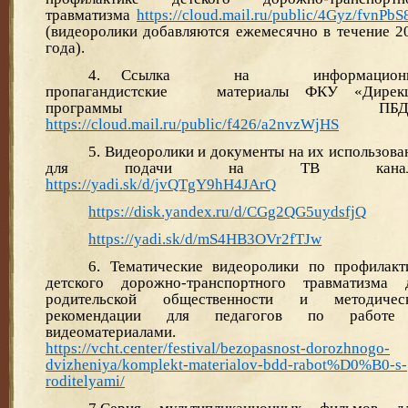
травматизма
https://cloud.mail.ru/public/4Gyz/fvnPbS
(видеоролики добавляются ежемесячно в течение 2
года).
4. Ссылка на информационн
пропагандистские материалы ФКУ «Дирек
программы ПБДД
https://cloud.mail.ru/public/f426/a2nvzWjHS
5. Видеоролики и документы на их использова
для подачи на ТВ канал
https://yadi.sk/d/jvQTgY9hH4JArQ
https://disk.yandex.ru/d/CGg2QG5uydsfjQ
https://yadi.sk/d/mS4HB3OVr2fTJw
6. Тематические видеоролики по профилакт
детского дорожно-транспортного травматизма 
родительской общественности и методичес
рекомендации для педагогов по работе
видеоматериалами.
https://vcht.center/festival/bezopasnost-dorozhnogo-
dvizheniya/komplekt-materialov-bdd-rabot%D0%B0-s-
roditelyami/