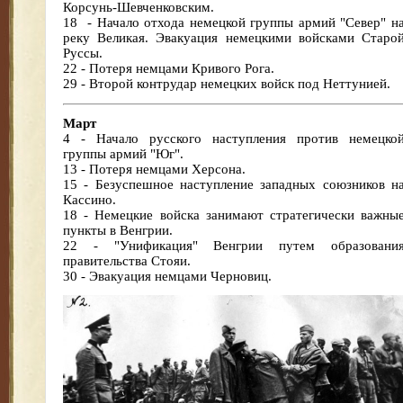
Корсунь-Шевченковским.
18
- Начало отхода немецкой группы армий "Север" н
реку Великая. Эвакуация немецкими войсками Старо
Руссы.
22 - Потеря немцами Кривого Рога.
29 - Второй контрудар немецких войск под Неттунией.
Март
4 - Начало русского наступления против немецко
группы армий "Юг".
13 - Потеря немцами Херсона.
15 - Безуспешное наступление западных союзников н
Кассино.
18 - Немецкие войска занимают стратегически важны
пункты в Венгрии.
22 - "Унификация" Венгрии путем образовани
правительства Стояи.
30 - Эвакуация немцами Черновиц.