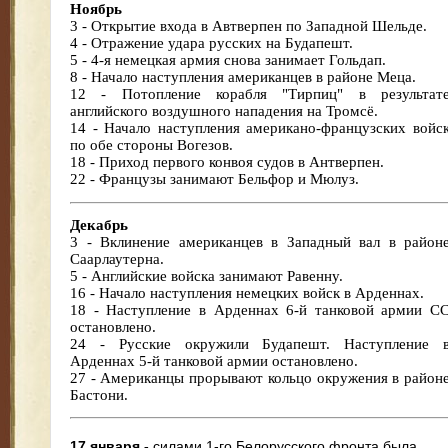
Ноябрь
3 - Открытие входа в Автверпен по Западной Шельде.
4 - Отражение удара русских на Будапешт.
5 - 4-я немецкая армия снова занимает Гольдап.
8 - Начало наступления американцев в районе Меца.
12 - Потопление корабля "Тирпиц" в результат
английского воздушного нападения на Тромсё.
14 - Начало наступления американо-французских войс
по обе стороны Вогезов.
18 - Приход первого конвоя судов в Антверпен.
22 - Французы занимают Бельфор и Мюлуз.
Декабрь
3 - Вклинение американцев в Западный вал в район
Саарлаутерна.
5 - Английские войска занимают Равенну.
16 - Начало наступления немецких войск в Арденнах.
18 - Наступление в Арденнах 6-й танковой армии C
остановлено.
24 - Русские окружили Будапешт. Наступление 
Арденнах 5-й танковой армии остановлено.
27 - Американцы прорывают кольцо окружения в район
Бастони.
17 января -
силами 1-го Белорусского фронта была