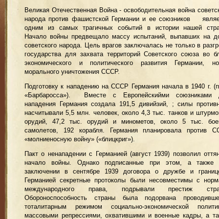
Великая Отечественная Война - освободительная война советс
народа против фашистской Германии и ее союзников являе
одним из самых трагичных событий в истории нашей стра
Начало войны предвещало массу испытаний, выпавших на д
советского народа. Цель врагов заключалась не только в разг
государства для захвата территорий Советского союза во б
экономического и политического развития Германии, н
морального уничтожения СССР.
Подготовку к нападению на СССР Германия начала в 1940 г. (
«Барбаросса»). Вместе с Европейскийми союзниками 
нападения Германия создала 191,5 дивийзий, ; силы против
насчитывали 5,5 млн. человек, около 4,3 тыс. танков и штурм
орудий, 47,2 тыс. орудий и минометов, около 5 тыс. бое
самолетов, 192 корабля. Германия планировала против С
«молниеносную войну» («блицкриг»).
Пакт о ненападении с Германией (август 1939) позволил оття
начало войны. Однако подписанные при этом, а также 
заключении в сентябре 1939 договора о дружбе и границ
Германией секретные протоколы были несовместимы с норм
международного права, подрывали престиж стра
Обороноспособность страны была подорвана проводивше
тоталитарным режимом социально-экономической политик
массовыми репрессиями, охватившими и военные кадры, а т