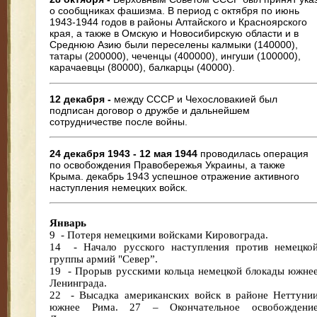
о сообщниках фашизма. В период с октября по июнь
1943-1944 годов в районы Алтайского и Красноярского
края, а также в Омскую и Новосибирскую области и в
Среднюю Азию были переселены калмыки (140000),
татары (200000), чеченцы (400000), ингуши (100000),
карачаевцы (80000), балкарцы (40000).
12 декабря -
между СССР и Чехословакией был
подписан договор о дружбе и дальнейшем
сотрудничестве после войны.
24 декабря 1943 - 12 мая 1944
проводилась операция
по освобождения Правобережья Украины, а также
Крыма. декабрь 1943 успешное отражение активного
наступления немецких войск.
Январь
9 - Потеря немецкими войсками Кировограда.
14 - Начало русского наступления против немецко
группы армий "Север”.
19 - Прорыв русскими кольца немецкой блокады южне
Ленинграда.
22 - Высадка американских войск в районе Неттуни
южнее Рима. 27 – Окончательное освобождени