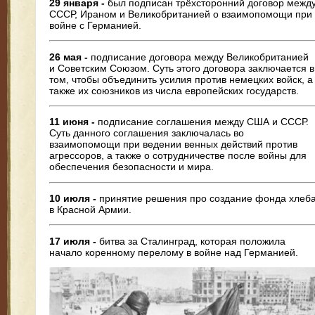
29 января -
был подписан трёхсторонний договор межд
СССР, Ираном и Великобританией о взаимопомощи при
войне с Германией.
26 мая -
подписание договора между Великобританией
и Советским Союзом. Суть этого договора заключается в
том, чтобы объединить усилия против немецких войск, а
также их союзников из числа европейских государств.
11 июня -
подписание соглашения между США и СССР.
Суть данного соглашения заключалась во
взаимопомощи при ведении венных действий против
агрессоров, а также о сотрудничестве после войны для
обеспечения безопасности и мира.
10 июля -
принятие решения про создание фонда хлеб
в Красной Армии.
17 июля -
битва за Сталинград, которая положила
начало коренному перелому в войне над Германией.