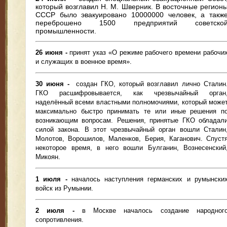
который возглавил Н. М. Шверник. В восточные регион
СССР было эвакуировано 10000000 человек, а такж
переброшено 1500 предприятий советско
промышленности.
26 июня -
принят указ «О режиме рабочего времени рабочи
и служащих в военное время».
30 июня -
создан ГКО, который возглавил лично Сталин
ГКО расшифровывается, как чрезвычайный орган
наделённый всеми властными полномочиями, который може
максимально быстро принимать те или иные решения п
возникающим вопросам. Решения, принятые ГКО обладал
силой закона. В этот чрезвычайный орган вошли Сталин
Молотов, Ворошилов, Маленков, Берия, Каганович. Спуст
некоторое время, в него вошли Булганин, Вознесенский
Микоян.
1 июля -
началось наступления германских и румынски
войск из Румынии.
2 июля -
в Москве началось создание народног
сопротивления.