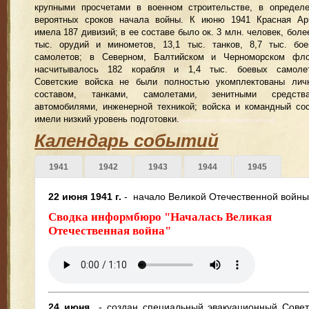
крупными просчетами в военном строительстве, в определ
вероятных сроков начала войны. К июню 1941 Красная Ар
имела 187 дивизий; в ее составе было ок. 3 млн. человек, боле
тыс. орудий и минометов, 13,1 тыс. танков, 8,7 тыс. бо
самолетов; в Северном, Балтийском и Черноморском фло
насчитывалось 182 корабля и 1,4 тыс. боевых самолет
Советские войска не были полностью укомплектованы лич
составом, танками, самолетами, зенитными средства
автомобилями, инженерной техникой; войска и командный со
имели низкий уровень подготовки.
(информация с сайта http://to-name.ru/)
Календарь событий
1941
1942
1943
1944
1945
22 июня 1941
г.
- начало Великой Отечественной войны
Сводка информбюро "Началась Великая
Отечественная война"
24 июня
- создан специальный эвакуационный Совет