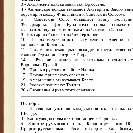
3 - Английские войска занимают Брюссель.
4 - Английские войска занимают Антверпен. Заключени
перемирия между Финляндией и Советским Союзом.
5 - Советский Союз объявляет войну Болгарии
Фельдмаршал фон Рундштедт снова назначаетс
главнокомандующим немецкими войсками на Западе.
8 - Болгария объявляет войну Германии.
10 - Начало американского наступления на Апеннинах 
направлении Болоньи.
11 - 1-я американская армия выходит к государственно
границе Германии севернее Трира.
14 - Русские овладевают восточным предместье
Варшавы - Прагой.
15 - Прорыв русских в районе Нарвы.
17 - Начало Арнемского сражения.
19 - Американцы захватывают Брест.
21 - Русские занимают Таллин.
26 - Окончание Арнемского сражения.
Октябрь
1 - Начало наступления канадских войск на Западно
Шельде.
3 - Капитуляция польских повстанцев в Варшаве.
5 - Занятие румынского города Брашов русскими. 10 
Прорыв русских южнее Риги с выходом к Балтийском