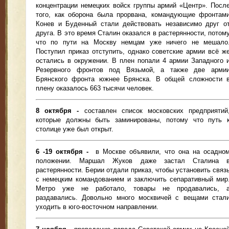
концентрации немецких войск группы армий «Центр». Посл
того, как оборона была прорвана, командующие фронтам
Конев и Буденный стали действовать независимо друг о
друга. В это время Сталин оказался в растерянности, потом
что по пути на Москву немцам уже ничего не мешало
Поступил приказ отступить, однако советские армии всё ж
остались в окружении. В плен попали 4 армии Западного 
Резервного фронтов под Вязьмой, а также две арми
Брянского фронта южнее Брянска. В общей сложности 
плену оказалось 663 тысячи человек.
8 октября -
составлен список московских предприятий
которые должны быть заминированы, потому что путь 
столице уже был открыт.
6 -19 октября -
в Москве объявили, что она на осадно
положении. Маршал Жуков даже застал Сталина 
растерянности. Берии отдали приказ, чтобы установить связ
с немецким командованием и заключить сепаративный мир
Метро уже не работало, товары не продавались, 
раздавались. Довольно много москвичей с вещами стал
уходить в юго-восточном направлении.