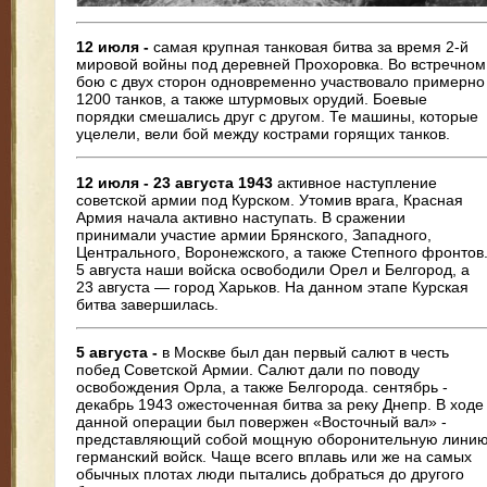
12 июля -
самая крупная танковая битва за время 2-й
мировой войны под деревней Прохоровка. Во встречном
бою с двух сторон одновременно участвовало примерно
1200 танков, а также штурмовых орудий. Боевые
порядки смешались друг с другом. Те машины, которые
уцелели, вели бой между кострами горящих танков.
12 июля - 23 августа 1943
активное наступление
советской армии под Курском. Утомив врага, Красная
Армия начала активно наступать. В сражении
принимали участие армии Брянского, Западного,
Центрального, Воронежского, а также Степного фронтов
5 августа наши войска освободили Орел и Белгород, а
23 августа — город Харьков. На данном этапе Курская
битва завершилась.
5 августа -
в Москве был дан первый салют в честь
побед Советской Армии. Салют дали по поводу
освобождения Орла, а также Белгорода. сентябрь -
декабрь 1943 ожесточенная битва за реку Днепр. В ходе
данной операции был повержен «Восточный вал» -
представляющий собой мощную оборонительную лини
германский войск. Чаще всего вплавь или же на самых
обычных плотах люди пытались добраться до другого