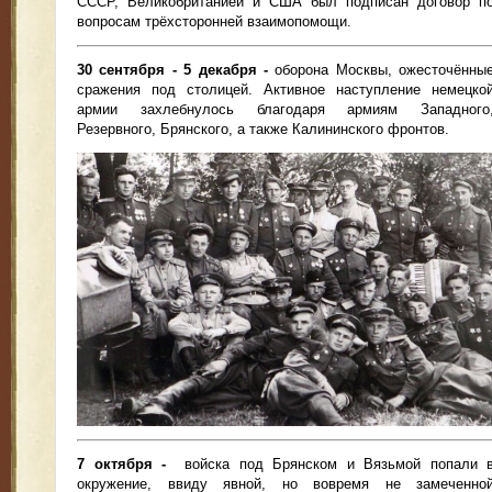
СССР, Великобританией и США был подписан договор п
вопросам трёхсторонней взаимопомощи.
30 сентября - 5 декабря -
оборона Москвы, ожесточённы
сражения под столицей. Активное наступление немецко
армии захлебнулось благодаря армиям Западного
Резервного, Брянского, а также Калининского фронтов.
7 октября -
войска под Брянском и Вязьмой попали 
окружение, ввиду явной, но вовремя не замеченно