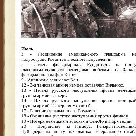
Июль
3 - Расширение американского плацдарма н
полуострове Котантен в южном направлении.
5 - Замена фельдмаршала Рундштедта на пост
главнокомандующего немецкими войсками на Запад
фельдмаршалом фон Клюге.
9 - Англичане занимают Кан.
12 - 3-я танковая армия немцев оставляет Вильнюс.
13 - Начало русского наступления против немецко
группы армий "Север".
14 - Начало русского наступления против немецко
группы армий "Северная Украина".
17 - Ранение фельдмаршала Роммеля.
18 - Окончание русского наступления против финнов.
19 - Потеря немецкими войсками Сен-Ло в Нормандии.
20 - Покушение на Гитлера. Генерал-полковник
Цейтцлера на посту начальника генерального штаб