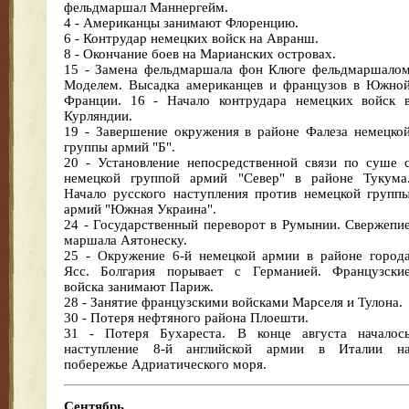
фельдмаршал Маннергейм.
4 - Американцы занимают Флоренцию.
6 - Контрудар немецких войск на Авранш.
8 - Окончание боев на Марианских островах.
15 - Замена фельдмаршала фон Клюге фельдмаршало
Моделем. Высадка американцев и французов в Южно
Франции. 16 - Начало контрудара немецких войск 
Курляндии.
19 - Завершение окружения в районе Фалеза немецко
группы армий "Б".
20 - Установление непосредственной связи по суше 
немецкой группой армий "Север" в районе Тукума
Начало русского наступления против немецкой групп
армий "Южная Украина".
24 - Государственный переворот в Румынии. Свержепи
маршала Аятонеску.
25 - Окружение 6-й немецкой армии в районе город
Ясс. Болгария порывает с Германией. Французски
войска занимают Париж.
28 - Занятие французскими войсками Марселя и Тулона.
30 - Потеря нефтяного района Плоешти.
31 - Потеря Бухареста. В конце августа началос
наступление 8-й английской армии в Италии н
побережье Адриатического моря.
Сентябрь