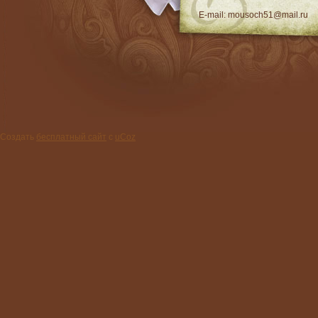
E-mail: mousoch51@mail.ru
Создать
бесплатный сайт
с
uCoz