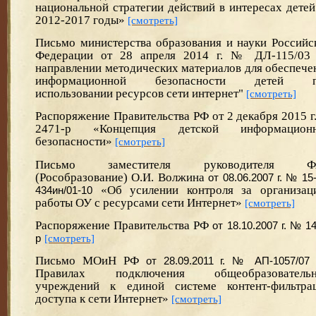
национальной стратегии действий в интересах детей
2012-2017 годы»
[смотреть]
Письмо министерства образования и науки Российс
Федерации от 28 апреля 2014 г. № ДЛ-115/03
направлении методических материалов для обеспече
информационной безопасности детей п
использовании ресурсов сети интернет"
[смотреть]
Распоряжение Правительства РФ от 2 декабря 2015 г
2471-р «Концепция детской информацион
безопасности»
[смотреть]
Письмо заместителя руководителя Ф
(Рособразование) О.И. Волжина
от 08.06.2007 г. № 15
«Об усилении контроля за организац
434ин/01-10
работы ОУ с ресурсами сети Интернет»
[смотреть]
Распоряжение Правительства РФ
от
18.10.2007 г. № 1
р
[смотреть]
Письмо МОиН РФ
от 28.09.2011 г. № АП-1057/07
Правилах подключения общеобразователь
учреждений к единой системе контент-фильтра
доступа к сети Интернет»
[смотреть]