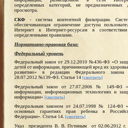
определенных категорий, не предназначенных 
просмотра.
СКФ
- система контентной фильтрации. Сис
те
обеспечивающая ограничение доступа пользовате
Интернет к Интернет-ресурсам в соответстви
определенными правилами.
Нормативно-правовая база:
Федеральный уровень
Федеральный закон от 29.12.2010 №436-ФЗ «О защ
детей от информации, причиняющей вред их здоровь
развитию» в редакции Федерального закона
28.07.2012 №139-ФЗ. Статья 14
[смотреть]
Ф
едеральный закон от 27.07.2006 № 149-ФЗ 
информации, информационных технологиях и защ
информации»
[смотреть]
Федеральным законом от 24.07.1998 № 124-ФЗ 
основных гарантиях прав ребенка в Российс
Федерации». Статья 14.
[смотреть]
Указ президента В. В. Путиным от 02.06.2012 г.