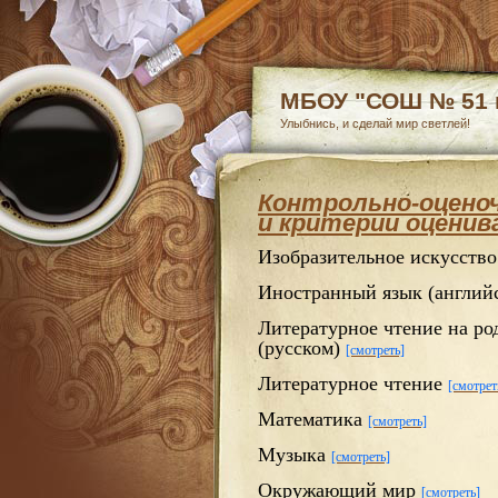
МБОУ "СОШ № 51 г
Улыбнись, и сделай мир светлей!
Контрольно-оцено
и критерии оценив
Изобразительное искусств
Иностранный язык (англий
Литературное чтение на ро
(русском)
[смотреть]
Литературное чтение
[смотрет
Математика
[смотреть]
Музыка
[смотреть]
Окружающий мир
[смотреть]