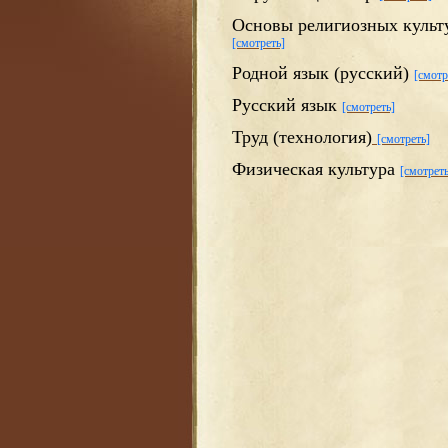
Основы религиозных культу
[смотреть]
Родной язык (русский)
[смотр
Русский язык
[смотреть]
Труд (технология)
[смотреть]
Физическая культура
[смотреть