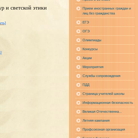
р и светской этики
Прием иностранных граждан и
лиц без гражданства
ЕГЭ
еть]
ОГЭ
Олимпиады
Конкурсы
]
Акции
Мероприятия
Службы сопровождения
ПДД
Страница учителей школы
Информационная безопасность
Великая Отечественна...
Летняя кампания
Профсоюзная организация