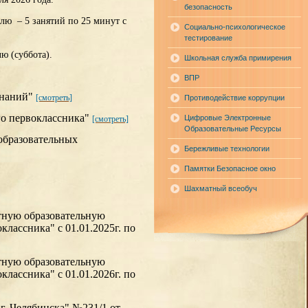
безопасность
елю – 5 занятий по 25 минут с
Социально-психологическое
тестирование
лю (суббота).
Школьная служба примирения
ВПР
знаний"
[смотреть]
Противодействие коррупции
о первоклассника"
Цифровые Электронные
[смотреть]
Образовательные Ресурсы
образовательных
Бережливые технологии
Памятки Безопасное окно
Шахматный всеобуч
тную образовательную
классника" с 01.01.2025г. по
тную образовательную
классника" с 01.01.2026г. по
 Челябинска" №231/1 от