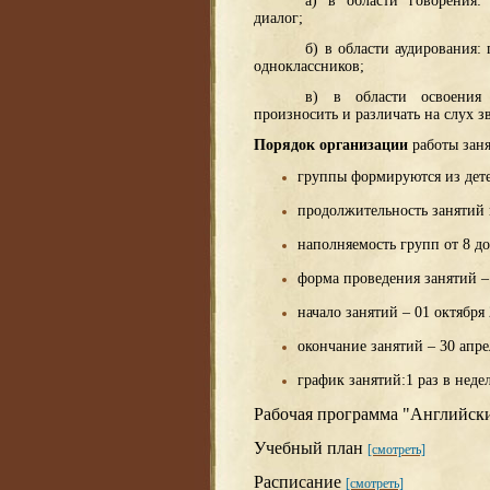
а) в области говорения:
диалог;
б) в области аудирования:
одноклассников;
в) в области освоения
произносить и различать на слух з
Порядок организации
работы зан
группы формируются из детей
продолжительность занятий 
наполняемость групп от 8 до
форма проведения занятий – 
начало занятий – 01 октября 
окончание занятий – 30 апре
график занятий:1 раз в недел
Рабочая программа "Английск
Учебный план
[смотреть]
Расписание
[смотреть]