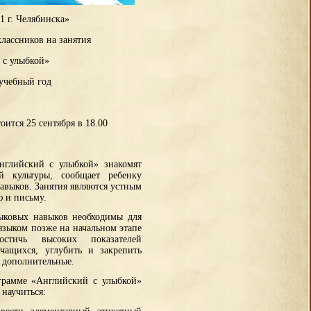
г. Челябинска»
классников на занятия
 с улыбкой»
 учебный год
оится 25 сентября в 18.00
нглийский с улыбкой» знакомят
й культуры, сообщает ребенку
авыков. Занятия являются устным
 и письму.
зыковых навыков необходимы для
языком позже на начальном этапе
тичь высоких показателей
учащихся, углубить и закрепить
 дополнительные.
грамме «Английский с улыбкой»
научиться: