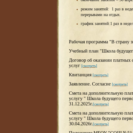
режим занятий: 1 раз в нед
перерывами на отдых.
график занятий:1 раз в неде
Рабочая программа "В страну 
Учебный план "Школа будущег
Договор об оказании платных 
услуг
[смотреть]
Квитанция
[смотреть]
Заявление. Согласие
[смотреть]
Смета на дополнительную пла
услугу " Школа будущего перво
31.12.2025г.
[смотреть]
Смета на дополнительную пла
услугу " Школа будущего перво
30.04.2026г.
[смотреть]
Положение МБОУ "СОШ №51 г.