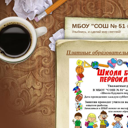
МБОУ "СОШ № 51 г
Улыбнись, и сделай мир светлей!
Платные образовательн