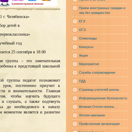
Прием иностранных граждан и
лиц без гражданства
г. Челябинска»
ЕГЭ
бор детей в
ОГЭ
первоклассника»
Олимпиады
 учебный год
Конкурсы
оится 25 сентября в 18.00
Акции
 группа – это замечательная
Мероприятия
ребенка к предстоящей школьной
Службы сопровождения
й группы педагог познакомит
ПДД
 урок, постепенно приучит к
Страница учителей школы
сти и внимательности. Главная
том, чтобы научить будущего
Информационная безопасность
 и слушать, а также подтянуть
ка до необходимого к началу
Великая Отечественна...
м моментом является и развитие
Летняя кампания
Профсоюзная организация