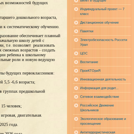
Билет в будущее
вых возможностей будущих
Индивидуальный проект — 7
класс
старшего дошкольного возраста,
Дистанционное обучение
и к систематическому обучению.
Памятки
азование обеспечивает плавный
Электробезопасность Россети
начальную школу детей с
Урал
, т.е. позволяет реализовать
х смежных возрастов - создать
ЦОС
ции ребенка к школьному
иальные роли и новую ведущую
Воспитание
ПроеКТОриЯ
лы будущих первоклассников:
Инновационная деятельность
 5,5 -6,6 возраста;
Информация для родит...
 в группах предшкольной
Сетевое взаимодействие
Российское Движение
 15 человек;
Школьников
игровая, двигательная.
Экологическое образование и
просвещение
2025 года.
Антитеррористическая
ля 2026 года.