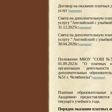
Договор на оказание платных
услуг
[смотреть]
Смета на дополнительную пла
услугу "Английский с улыбкой"
31.12.2025г.
[смотреть]
Смета на дополнительную пла
услугу " Английский с улыбкой"
30.04.2026г.
[смотреть]
Положение МБОУ "СОШ №51 
01.09.2023г. "О платных о
организации деятельнос
дополнительных образоват
№51 г. Челябинска"
[смотреть]
Платные образовательные
Академия» предоставляютс
текущего учебного года.
Порядок оказания платных о