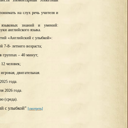
 вести элементарный этикетный
 понимать на слух речь учителя и
 языковых знаний и умений:
вуки английского языка.
ятий «Английский с улыбкой»:
 7-8- летнего возраста;
в группах – 40 минут;
 12 человек;
игровая, двигательная.
2025 года.
ля 2026 года.
ю (среда).
ий с улыбкой"
[смотреть]