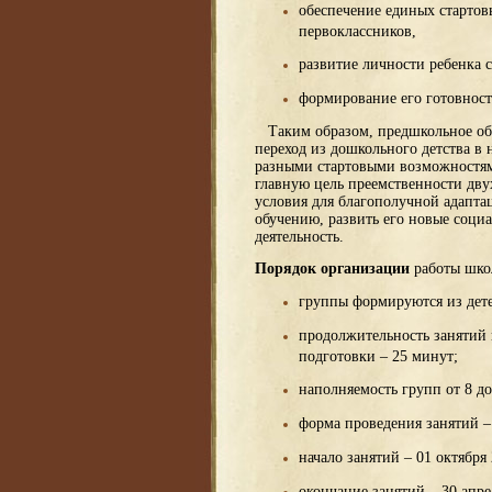
обеспечение единых старто
первоклассников,
развитие личности ребенка 
формирование его готовност
Таким образом, предшкольное обр
переход из дошкольного детства в 
разными стартовыми возможностями
главную цель преемственности дву
условия для благополучной адапта
обучению, развить его новые соц
деятельность.
Порядок организации
работы шко
группы формируются из детей
продолжительность занятий
подготовки – 25 минут;
наполняемость групп от 8 до
форма проведения занятий – 
начало занятий – 01 октября 
окончание занятий – 30 апре