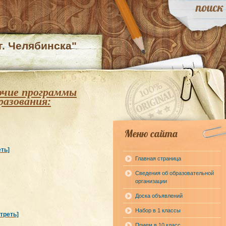
. Челябинска"
очие программы
разования:
Меню сайта
ть]
Главная страница
Сведения об образовательной
организации
Доска объявлений
Набор в 1 классы
треть]
Прием в 10 класс