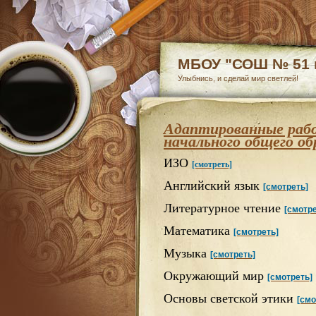
МБОУ "СОШ № 51 г
Улыбнись, и сделай мир светлей!
Адаптированные раб
начального общего об
ИЗО
[смотреть]
Английский язык
[смотреть]
Литературное чтение
[смотре
Математика
[смотреть]
Музыка
[смотреть]
Окружающий мир
[смотреть]
Основы светской этики
[смо