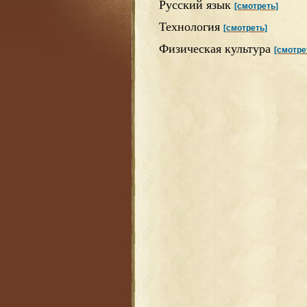
Русский язык
[смотреть]
Технология
[смотреть]
Физическая культура
[смотре