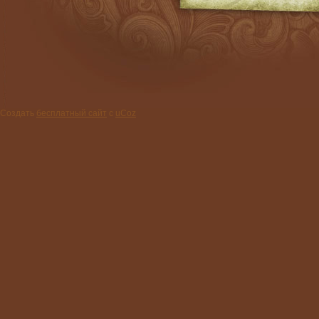
Создать
бесплатный сайт
с
uCoz