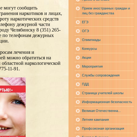
е могут сообщить
Прием иностранных граждан и
ранения наркотиков и лицах,
лиц без гражданства
роту наркотических средств
ЕГЭ
елефону дежурной части
оду Челябинску 8 (351) 265-
ОГЭ
кже по телефонам дежурных
Олимпиады
ции.
Конкурсы
просам лечения и
ей можно обратиться на
Акции
 областной наркологической
Мероприятия
775-11-91.
Службы сопровождения
ПДД
Страница учителей школы
Информационная безопасность
Великая Отечественна...
Летняя кампания
Профсоюзная организация