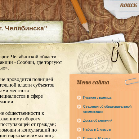
. Челябинска"
ории Челябинской области
акции «Сообщи, где торгуют
ью».
ие проводится полицией
Меню сайта
тельной власти субъектов
нами местного
пециалистов в сфере
Главная страница
омании.
Сведения об образовательной
организации
ие общественности к
законному обороту
Доска объявлений
 поступающей от граждан;
помощи и консультаций по
Набор в 1 классы
ции наркозависимых лиц.
Прием в 10 класс