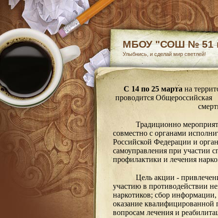
МБОУ "СОШ № 51 г
Улыбнись, и сделай мир светлей!
C
14 по 25 марта
на террит
проводится Общероссийская 
смерт
Традиционно мероприят
совместно с органами исполни
Российской Федерации и орга
самоуправления при участии с
профилактики и лечения нарк
Цель акции - привлечен
участию в противодействии не
наркотиков; сбор информации,
оказание квалифицированной 
вопросам лечения и реабилита